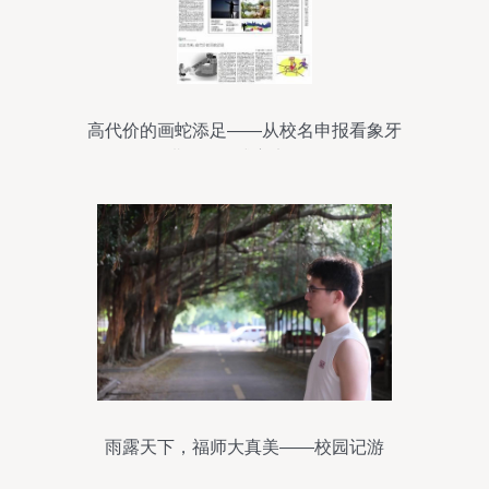
高代价的画蛇添足——从校名申报看象牙
塔里的形式主义陷阱
雨露天下，福师大真美——校园记游