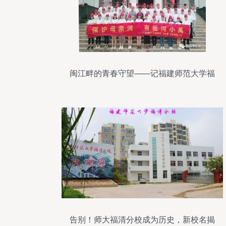
闽江畔的青春守望——记福建师范大学福
清分校暑期社会实践队河流保护专项行动
告别！师大福清分校成为历史，新校名揭